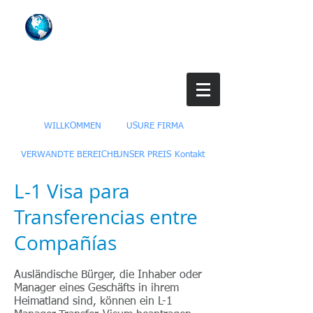
USA Visas Services
Our Firm Assists You With US Immigration
Consulting Services and Procedures
WILLKOMMEN
USURE FIRMA
VERWANDTE BEREICHE
UNSER PREIS
Kontakt
L-1 Visa para
Transferencias entre
Compañías
Ausländische Bürger, die Inhaber oder
Manager eines Geschäfts in ihrem
Heimatland sind, können ein L-1