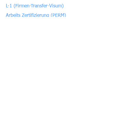
L-1 (Firmen-Transfer-Visum)
Arbeits Zertifizierung (PERM)
E1/E2 Investorenvisum
O1 (Außergewöhnliche Fähigkeiten)
Contact Us