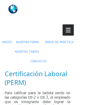
USA Visas Services
Our Firm Assists You With US Immigration
Consulting Services and Procedures
INICIO
NUESTRA FIRMA
ÁREAS DE PRÁCTICA
NUESTRA TARIFA
CONTACTO
Certificación Laboral
(PERM)
Para calificar para la tarjeta verde en
las categorías EB-2 o EB-3, el empleado
que es inmigrante debe lograr la